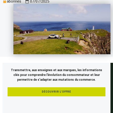
abonnés
07/07/2025
Cet
Transmettre, aux enseignes et aux marques, les informations
article
clés pour comprendre l’évolution du consommateur et leur
est
permettre de s’adapter aux mutations du commerce.
réservé
aux
DÉCOUVRIR L'OFFRE
membres
SEENAPSE.