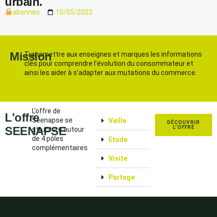
urbain.
abonnés
10/05/2022
Mission
Transmettre aux enseignes et marques les informations
clés pour comprendre l’évolution du consommateur et
ainsi les aider à s’adapter aux mutations du commerce.
L’offre de
L'offre
Seenapse se
Veille
DÉCOUVRIR
SEENAPSE
L'OFFRE
structure autour
de 4 pôles
Etude
complémentaires
Visite
Partage