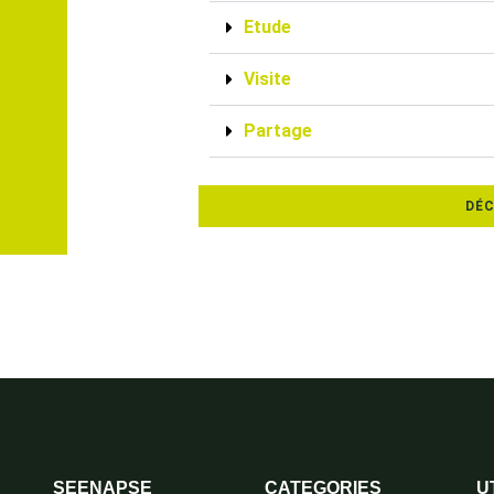
Etude
Visite
Partage
DÉC
SEENAPSE
CATEGORIES
U