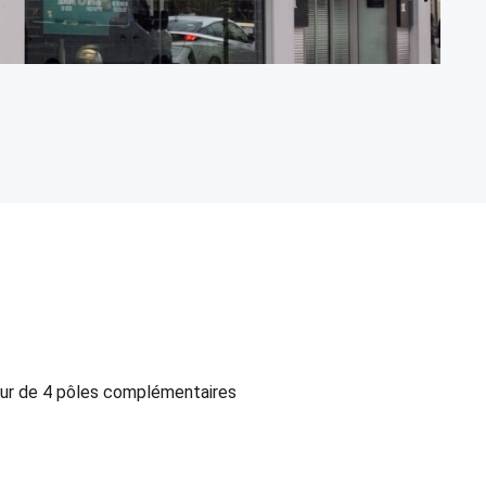
M
“J
our de 4 pôles complémentaires