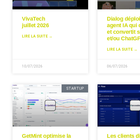
VivaTech
Dialog déplo
juillet 2026
agent IA qui 
et convertit s
LIRE LA SUITE →
et/ou ChatGP
LIRE LA SUITE →
10/07/2026
06/07/2026
STARTUP
GetMint optimise la
Les clients d