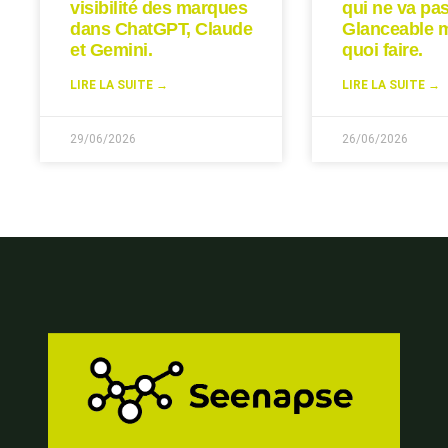
visibilité des marques
qui ne va pas
dans ChatGPT, Claude
Glanceable 
et Gemini.
quoi faire.
LIRE LA SUITE →
LIRE LA SUITE →
29/06/2026
26/06/2026