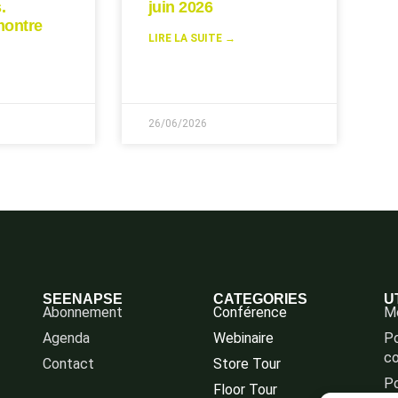
.
juin 2026
montre
LIRE LA SUITE →
26/06/2026
SEENAPSE
CATEGORIES
U
Abonnement
Conférence
Me
Agenda
Webinaire
Po
co
Contact
Store Tour
Po
Floor Tour