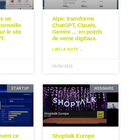
ie un
Alpic transforme
conseille
ChatGPT, Claude,
ur le site
Gemini … en points
T.
de vente digitaux.
LIRE LA SUITE →
29/06/2026
STARTUP
WEBINAIRE
isent ce
Shoptalk Europe