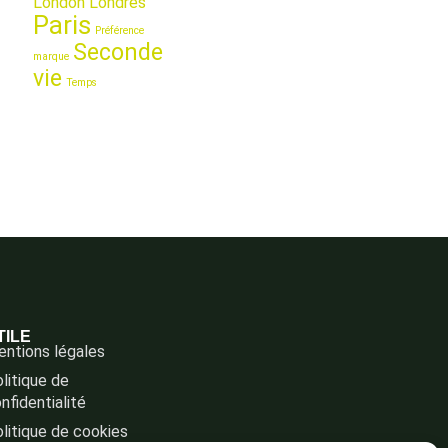
London
Londres
Paris
Préférence
Seconde
marque
vie
Temps
TILE
ntions légales
litique de
nfidentialité
litique de cookies