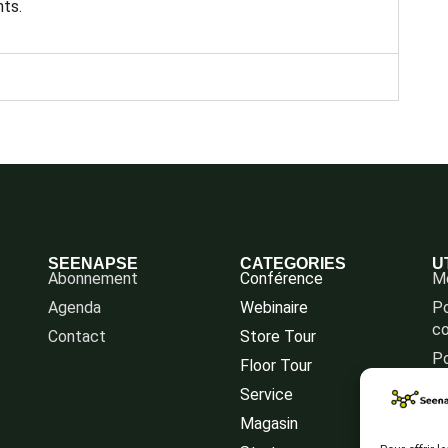
ts.
SEENAPSE
CATEGORIES
U
Abonnement
Conférence
Me
Agenda
Webinaire
Po
co
Contact
Store Tour
Po
Floor Tour
Service
Magasin