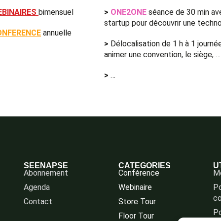
EBINAIRES
bimensuel
>
ONE2ONE
séance de 30 min av
startup pour découvrir une techn
ONFERENCE
annuelle
>
Délocalisation de 1 h à 1 journé
animer une convention, le siège, …
>
…
SEENAPSE
CATEGORIES
U
Abonnement
Conférence
Me
Agenda
Webinaire
Po
co
Contact
Store Tour
Po
Floor Tour