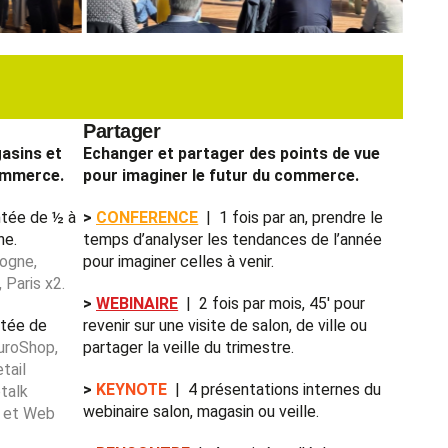
Partager
gasins et
Echanger et partager des points de vue
commerce.
pour imaginer le futur du commerce.
tée de ½ à
>
CONFERENCE
| 1 fois par an, prendre le
line.
temps d’analyser les tendances de l’année
logne,
pour imaginer celles à venir.
 Paris x2.
>
WEBINAIRE
| 2 fois par mois, 45′ pour
tée de
revenir sur une visite de salon, de ville ou
uroShop,
partager la veille du trimestre.
tail
>
KEYNOTE
| 4 présentations internes du
talk
webinaire salon, magasin ou veille
.
h et Web