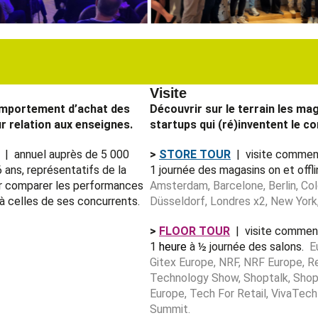
Visite
omportement d’achat des
Découvrir sur le terrain les ma
ur relation aux enseignes.
startups qui (ré)inventent le 
| annuel auprès de 5 000
>
STORE TOUR
| visite commen
 ans, représentatifs de la
1 journée des magasins on et off
ur comparer les performances
Amsterdam, Barcelone, Berlin, Co
à celles de ses concurrents.
Düsseldorf, Londres x2, New York,
>
FLOOR TOUR
| visite commen
1
heure
à ½ journée des salons.
E
Gitex Europe, NRF, NRF Europe, Re
Technology Show, Shoptalk, Shop
Europe, Tech For Retail, VivaTec
Summit.