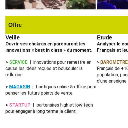
Offre
Veille
Etude
Ouvrir ses chakras en parcourant les
Analyser le c
innovations « best in class » du moment.
Français et le
>
SERVICE
| innovations pour remettre en
>
BAROMETRE
cause les idées reçues et bousculer la
Français de +16
réflexion.
population, po
d’une enseigne 
>
MAGASIN
| boutiques online & offline pour
penser les futurs points de vente.
>
STARTUP
| partenaires high et
low tech
pour engager à long terme le client.