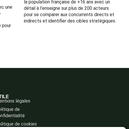
la population française de +16 ans
avec un
ec une
détail à l’enseigne sur plus de 200 acteurs
o
pour se comparer aux concurrents directs et
indirects et identifier des cibles stratégiques.
e pour
TILE
ntions légales
litique de
nfidentialité
litique de cookies