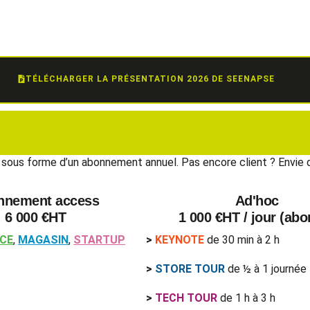
TÉLÉCHARGER LA PRÉSENTATION 2026 DE SEENAPSE
 sous forme d’un abonnement annuel. Pas encore client ? Envie
nnement access
Ad'hoc
6 000 €HT
1 000 €HT / jour (ab
ICE
,
MAGASIN
,
STARTUP
>
KEYNOTE
de 30 min à 2 h
>
STORE TOUR
de ½ à 1 journée
>
TECH TOUR
de 1 h à 3 h