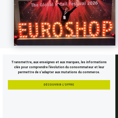
Cet
Transmettre, aux enseignes et aux marques, les informations
article
clés pour comprendre l’évolution du consommateur et leur
est
permettre de s’adapter aux mutations du commerce.
réservé
aux
DÉCOUVRIR L'OFFRE
membres
SEENAPSE.
Si
vous