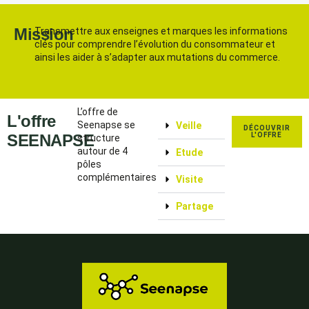
Mission
Transmettre aux enseignes et marques les informations
clés pour comprendre l’évolution du consommateur et
ainsi les aider à s’adapter aux mutations du commerce.
L’offre de
L'offre
Seenapse se
Veille
DÉCOUVRIR
SEENAPSE
L'OFFRE
structure
autour de 4
Etude
pôles
complémentaires
Visite
Partage