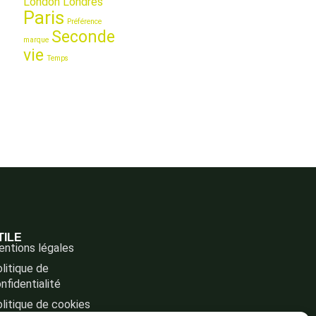
London
Londres
Paris
Préférence
Seconde
marque
vie
Temps
TILE
ntions légales
litique de
nfidentialité
litique de cookies