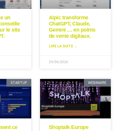
ie un
Alpic transforme
conseille
ChatGPT, Claude,
ur le site
Gemini … en points
T.
de vente digitaux.
LIRE LA SUITE →
29/06/2026
STARTUP
WEBINAIRE
isent ce
Shoptalk Europe