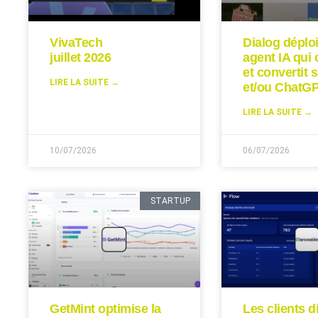
VivaTech
Dialog déplo
juillet 2026
agent IA qui 
et convertit s
LIRE LA SUITE →
et/ou ChatGP
LIRE LA SUITE →
10/07/2026
06/07/2026
STARTUP
GetMint optimise la
Les clients d