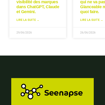
visibilité des marques
qui ne va pas
dans ChatGPT, Claude
Glanceable 
et Gemini.
quoi faire.
LIRE LA SUITE →
LIRE LA SUITE →
29/06/2026
26/06/2026