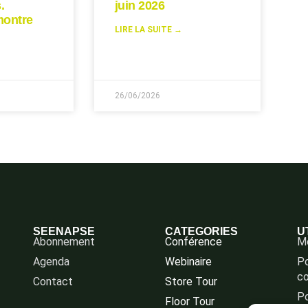
.
juin 2026
montre
LIRE LA SUITE →
26/06/2026
SEENAPSE
CATEGORIES
U
Abonnement
Conférence
Me
Agenda
Webinaire
Po
co
Contact
Store Tour
Po
Floor Tour