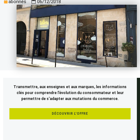
abonnés
06/12/2018
Cet
Transmettre, aux enseignes et aux marques, les informations
article
clés pour comprendre l’évolution du consommateur et leur
est
permettre de s’adapter aux mutations du commerce.
réservé
aux
DÉCOUVRIR L'OFFRE
membres
SEENAPSE.