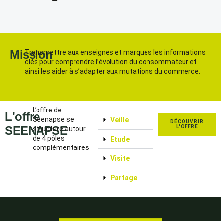
Mission
Transmettre aux enseignes et marques les informations
clés pour comprendre l’évolution du consommateur et
ainsi les aider à s’adapter aux mutations du commerce.
L’offre de
L'offre
Seenapse se
Veille
DÉCOUVRIR
SEENAPSE
L'OFFRE
structure autour
de 4 pôles
Etude
complémentaires
Visite
Partage