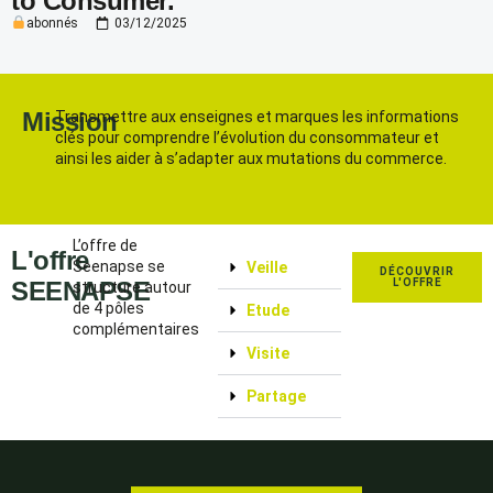
to Consumer.
abonnés
03/12/2025
Mission
Transmettre aux enseignes et marques les informations
clés pour comprendre l’évolution du consommateur et
ainsi les aider à s’adapter aux mutations du commerce.
L’offre de
L'offre
Seenapse se
Veille
DÉCOUVRIR
SEENAPSE
L'OFFRE
structure autour
de 4 pôles
Etude
complémentaires
Visite
Partage