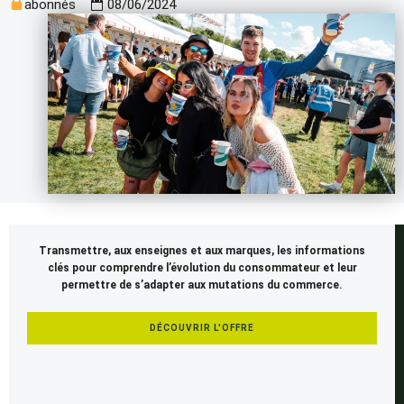
abonnés
08/06/2024
Cet
Transmettre, aux enseignes et aux marques, les informations
article
clés pour comprendre l’évolution du consommateur et leur
est
permettre de s’adapter aux mutations du commerce.
réservé
aux
DÉCOUVRIR L'OFFRE
membres
SEENAPSE.