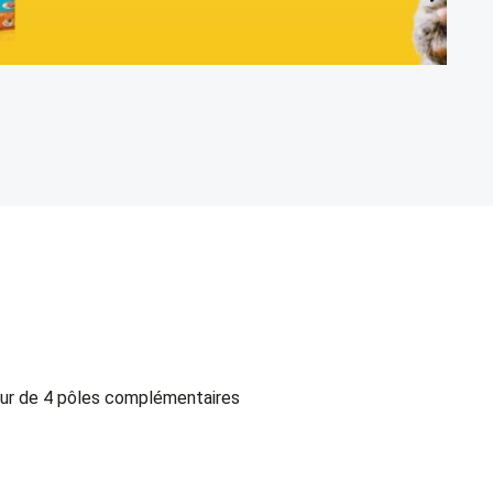
M
Am
our de 4 pôles complémentaires