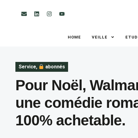
HOME
VEILLE
ETUD
Service
,
abonnés
Pour Noël, Walmar
une comédie roma
100% achetable.