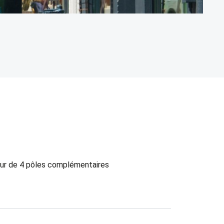
M
Ho
our de 4 pôles complémentaires