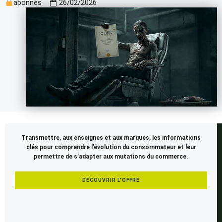
abonnés
26/02/2026
Cet
Transmettre, aux enseignes et aux marques, les informations
article
clés pour comprendre l’évolution du consommateur et leur
est
permettre de s’adapter aux mutations du commerce.
réservé
aux
DÉCOUVRIR L'OFFRE
membres
SEENAPSE.