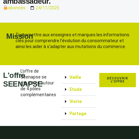
ambassadeur.
abonnés
24/11/2025
Mission
Transmettre aux enseignes et marques les informations
clés pour comprendre l’évolution du consommateur et
ainsi les aider à s’adapter aux mutations du commerce.
L’offre de
L'offre
Seenapse se
Veille
DÉCOUVRIR
SEENAPSE
L'OFFRE
structure autour
de 4 pôles
Etude
complémentaires
Visite
Partage