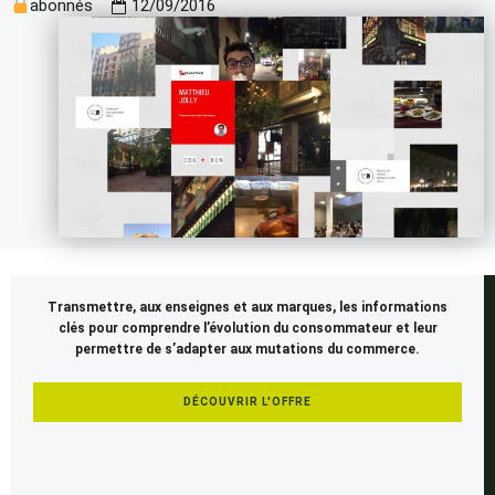
abonnés
12/09/2016
Cet
Transmettre, aux enseignes et aux marques, les informations
article
clés pour comprendre l’évolution du consommateur et leur
est
permettre de s’adapter aux mutations du commerce.
réservé
aux
DÉCOUVRIR L'OFFRE
membres
SEENAPSE.