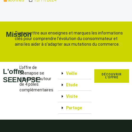
Mission
Transmettre aux enseignes et marques les informations
clés pour comprendre l’évolution du consommateur et
ainsi les aider à s’adapter aux mutations du commerce.
L’offre de
L'offre
Seenapse se
Veille
DÉCOUVRIR
SEENAPSE
L'OFFRE
structure autour
de 4 pôles
Etude
complémentaires
Visite
Partage