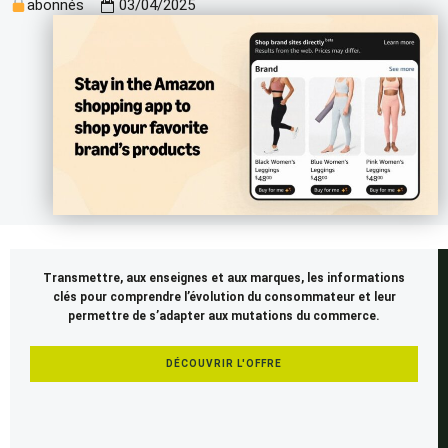
abonnés
03/04/2025
Cet
Transmettre, aux enseignes et aux marques, les informations
article
clés pour comprendre l’évolution du consommateur et leur
est
permettre de s’adapter aux mutations du commerce.
réservé
aux
DÉCOUVRIR L'OFFRE
membres
SEENAPSE.