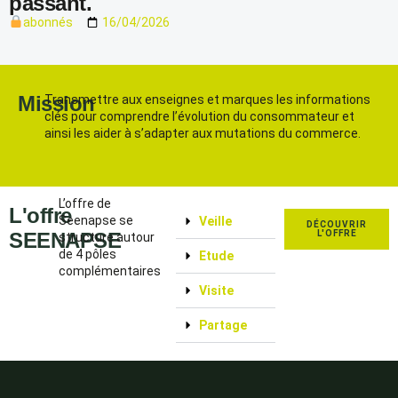
passant.
abonnés
16/04/2026
Mission
Transmettre aux enseignes et marques les informations
clés pour comprendre l’évolution du consommateur et
ainsi les aider à s’adapter aux mutations du commerce.
L’offre de
L'offre
Seenapse se
Veille
DÉCOUVRIR
SEENAPSE
L'OFFRE
structure autour
de 4 pôles
Etude
complémentaires
Visite
Partage