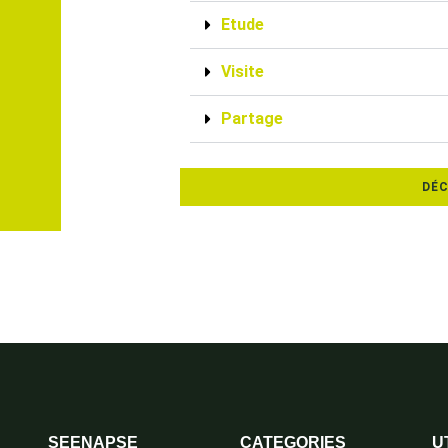
Etude
Visite
Partage
DÉC
SEENAPSE
CATEGORIES
U