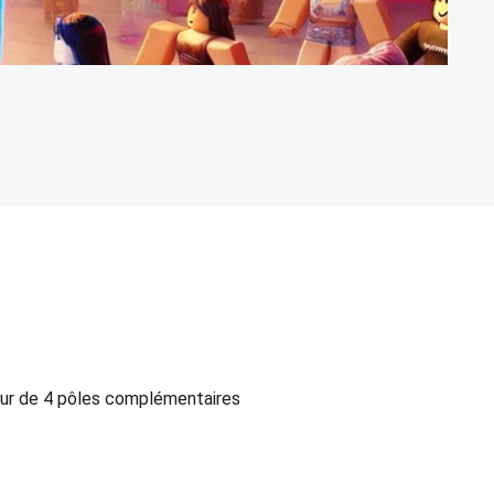
M
Lo
our de 4 pôles complémentaires