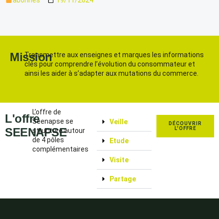
Mission
Transmettre aux enseignes et marques les informations
clés pour comprendre l’évolution du consommateur et
ainsi les aider à s’adapter aux mutations du commerce.
L’offre de
L'offre
Seenapse se
Veille
DÉCOUVRIR
SEENAPSE
L'OFFRE
structure autour
de 4 pôles
Etude
complémentaires
Visite
Partage