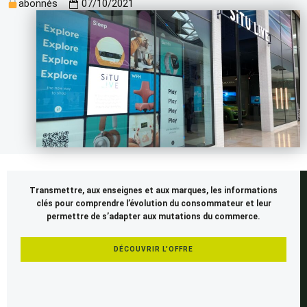
abonnés
07/10/2021
Cet
Transmettre, aux enseignes et aux marques, les informations
article
clés pour comprendre l’évolution du consommateur et leur
est
permettre de s’adapter aux mutations du commerce.
réservé
aux
DÉCOUVRIR L'OFFRE
membres
SEENAPSE.