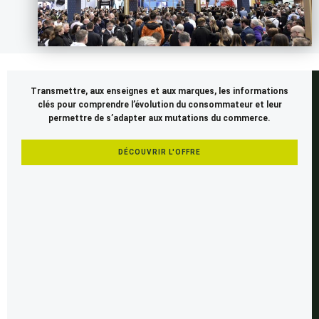
Il
Transmettre, aux enseignes et aux marques, les informations
manquait
clés pour comprendre l’évolution du consommateur et leur
un
permettre de s’adapter aux mutations du commerce.
salon
britannique
DÉCOUVRIR L'OFFRE
dans
l’escarcelle
de
Seenapse.
C’est
désormais
comblé
avec
la
couverture,