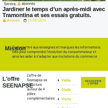
Service
,
abonnés
Jardiner le temps d’un après-midi avec
Tramontina et ses essais gratuits.
abonnés
01/05/2016
Mission
Transmettre aux enseignes et marques les informations
clés pour comprendre l’évolution du consommateur et
ainsi les aider à s’adapter aux mutations du commerce.
L’offre de
L'offre
Seenapse se
Veille
DÉCOUVRIR
SEENAPSE
L'OFFRE
structure
autour de 4
Etude
pôles
complémentaires
Visite