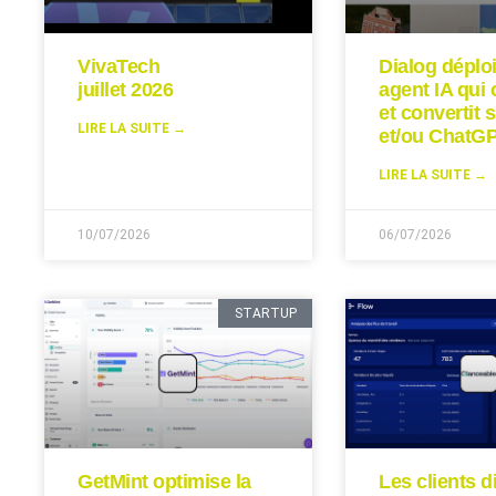
VivaTech
Dialog déplo
juillet 2026
agent IA qui 
et convertit s
LIRE LA SUITE →
et/ou ChatGP
LIRE LA SUITE →
10/07/2026
06/07/2026
STARTUP
GetMint optimise la
Les clients d