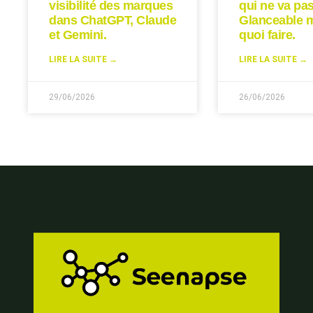
visibilité des marques
qui ne va pas
dans ChatGPT, Claude
Glanceable 
et Gemini.
quoi faire.
LIRE LA SUITE →
LIRE LA SUITE →
29/06/2026
26/06/2026