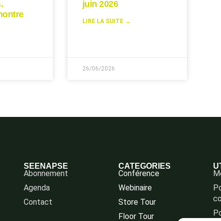
.
juin 2026
montre
LIRE LA SUITE →
26/06/2026
SEENAPSE
CATEGORIES
U
Abonnement
Conférence
Me
Agenda
Webinaire
Po
co
Contact
Store Tour
Po
Floor Tour