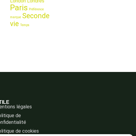
London
Londres
Paris
Préférence
Seconde
marque
vie
Temps
TILE
ntions légales
litique de
nfidentialité
litique de cookies