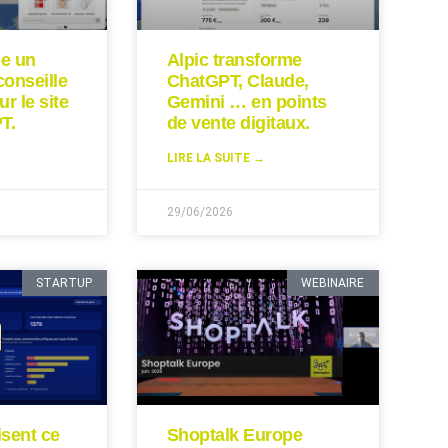
ie un
Alpic transforme
conseille
ChatGPT, Claude,
ur le site
Gemini … en points
T.
de vente digitaux.
LIRE LA SUITE →
29/06/2026
STARTUP
WEBINAIRE
isent ce
Shoptalk Europe