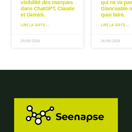
visibilité des marques
qui ne va pas
dans ChatGPT, Claude
Glanceable 
et Gemini.
quoi faire.
LIRE LA SUITE →
LIRE LA SUITE →
29/06/2026
26/06/2026