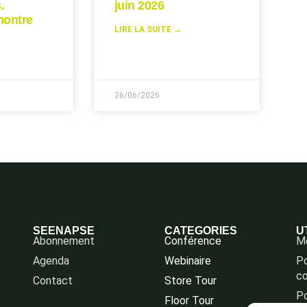
.
juin 2026
montre
LIRE LA SUITE →
26/06/2026
SEENAPSE
CATEGORIES
U
Abonnement
Conférence
Me
Agenda
Webinaire
Po
co
Contact
Store Tour
Po
Floor Tour