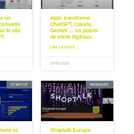
ie un
Alpic transforme
conseille
ChatGPT, Claude,
ur le site
Gemini … en points
T.
de vente digitaux.
LIRE LA SUITE →
29/06/2026
STARTUP
WEBINAIRE
isent ce
Shoptalk Europe