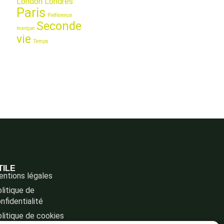
London
Londres
Paris
Préférence
Seconde
marque
vie
Temps
TILE
ntions légales
litique de
nfidentialité
litique de cookies