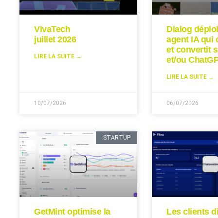
VivaTech
Dialog déplo
juillet 2026
agent IA qui 
et convertit s
LIRE LA SUITE →
et/ou ChatGP
LIRE LA SUITE →
10/07/2026
06/07/2026
STARTUP
GetMint optimise la
Les clients d