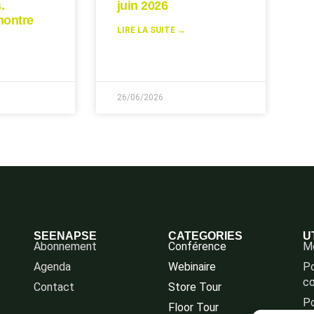
.
juin 2026
montre
LIRE LA SUITE →
26/06/2026
SEENAPSE
CATEGORIES
U
Abonnement
Conférence
Me
Agenda
Webinaire
Po
co
Contact
Store Tour
Po
Floor Tour