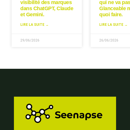
visibilité des marques
qui ne va pas
dans ChatGPT, Claude
Glanceable 
et Gemini.
quoi faire.
LIRE LA SUITE →
LIRE LA SUITE →
29/06/2026
26/06/2026