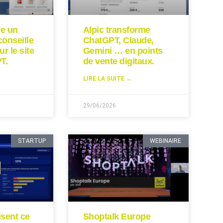
ie un
Alpic transforme
conseille
ChatGPT, Claude,
ur le site
Gemini … en points
T.
de vente digitaux.
LIRE LA SUITE →
29/06/2026
STARTUP
WEBINAIRE
isent ce
Shoptalk Europe