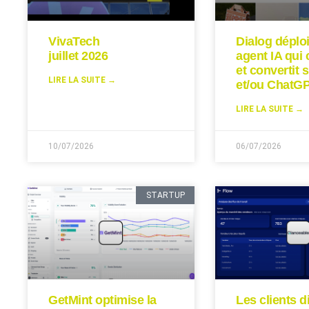
VivaTech
Dialog déplo
juillet 2026
agent IA qui 
et convertit s
LIRE LA SUITE →
et/ou ChatGP
LIRE LA SUITE →
10/07/2026
06/07/2026
STARTUP
GetMint optimise la
Les clients d