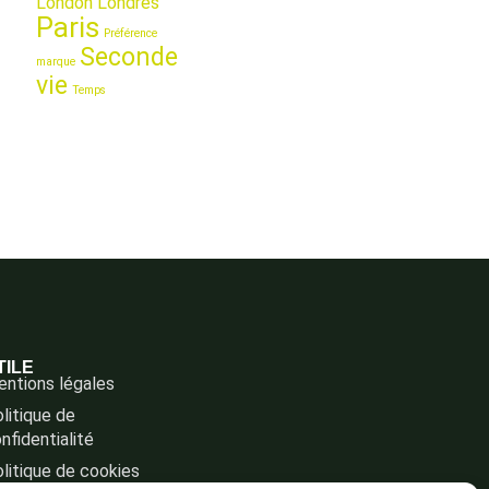
London
Londres
Paris
Préférence
Seconde
marque
vie
Temps
TILE
ntions légales
litique de
nfidentialité
litique de cookies