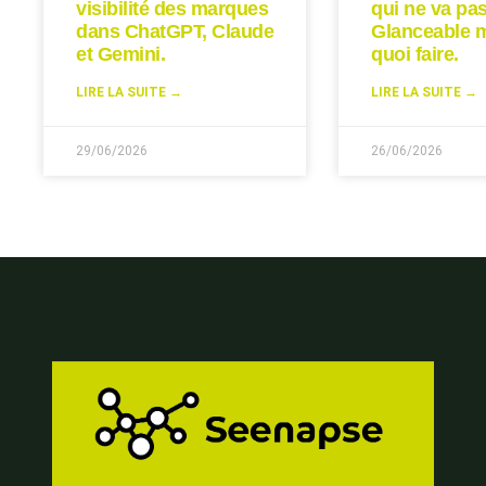
visibilité des marques
qui ne va pas
dans ChatGPT, Claude
Glanceable 
et Gemini.
quoi faire.
LIRE LA SUITE →
LIRE LA SUITE →
29/06/2026
26/06/2026