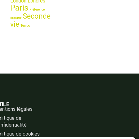
London
Londres
Paris
Préférence
Seconde
marque
vie
Temps
TILE
ntions légales
litique de
nfidentialité
litique de cookies