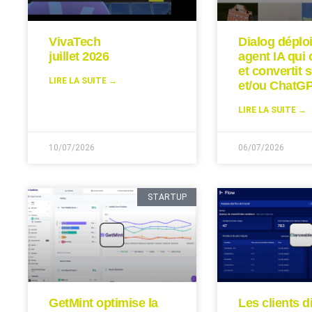
VivaTech
Dialog déplo
juillet 2026
agent IA qui 
et convertit s
LIRE LA SUITE →
et/ou ChatGP
LIRE LA SUITE →
10/07/2026
06/07/2026
STARTUP
GetMint optimise la
Les clients d