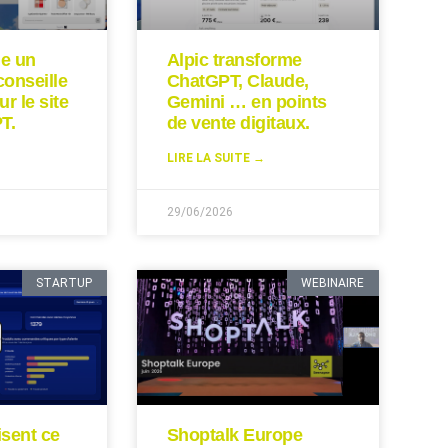
ie un
Alpic transforme
conseille
ChatGPT, Claude,
ur le site
Gemini … en points
T.
de vente digitaux.
LIRE LA SUITE →
29/06/2026
STARTUP
WEBINAIRE
isent ce
Shoptalk Europe