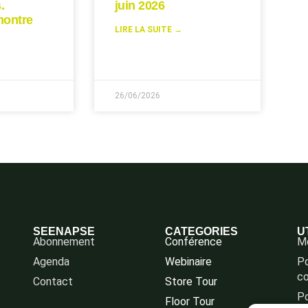
.
juin 2026
montre
LIRE LA SUITE →
26/06/2026
SEENAPSE
CATEGORIES
U
Abonnement
Conférence
Me
Agenda
Webinaire
Po
co
Contact
Store Tour
Po
Floor Tour