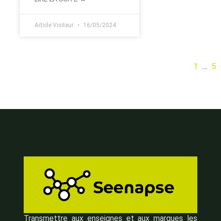
Article Visiteur
16/05/2024
1
…
5
Transmettre aux enseignes et aux marques les