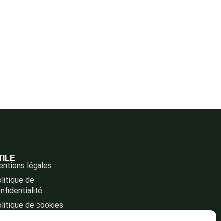
TILE
ntions légales
litique de
nfidentialité
litique de cookies