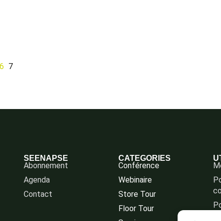
6
7
SEENAPSE
CATEGORIES
U
Abonnement
Conférence
Me
Agenda
Webinaire
Po
co
Contact
Store Tour
Po
Floor Tour